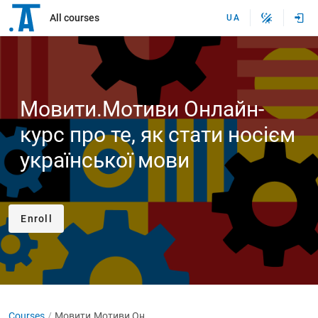
All courses
UA
Мовити.Мотиви Онлайн-
курс про те, як стати носієм
української мови
Enroll
Courses
Мовити.Мотиви Онлайн-курс про те, як стати носієм української мови