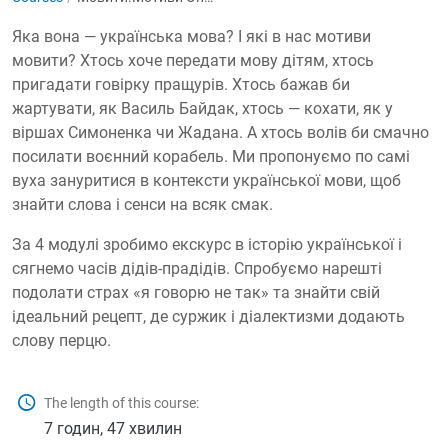
Яка вона — українська мова? І які в нас мотиви
мовити? Хтось хоче передати мову дітям, хтось
пригадати говірку пращурів. Хтось бажав би
жартувати, як Василь Байдак, хтось — кохати, як у
віршах Симоненка чи Жадана. А хтось волів би смачно
посилати воєнний корабель. Ми пропонуємо по самі
вуха зануритися в контексти української мови, щоб
знайти слова і сенси на всяк смак.
За 4 модулі зробимо екскурс в історію української і
сягнемо часів дідів-прадідів. Спробуємо нарешті
подолати страх «я говорю не так» та знайти свій
ідеальний рецепт, де суржик і діалектизми додають
слову перцю.
The length of this course:
7 годин, 47 хвилин