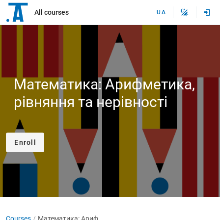
All courses
UA
Математика: Арифметика,
рiвняння та нерiвностi
Enroll
Courses
Математика: Арифметика, рiвняння та нерiвностi