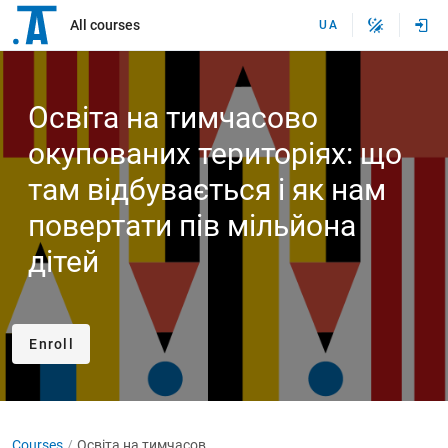
All courses
UA
Освіта на тимчасово
окупованих територіях: що
там відбувається і як нам
повертати пів мільйона
дітей
Enroll
Courses
Освіта на тимчасово окупованих територіях: що там відбувається і як нам повертати пів мільйона дітей