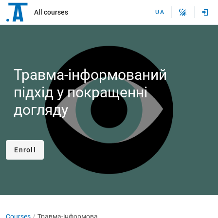
All courses
UA
Травма-інформований
підхід у покращенні
догляду
Enroll
Courses
Травма-інформований підхід у покращенні догляду