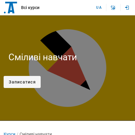
Всі курси
UA
Сміливі навчати
Записатися
Курси
Сміливі навчати