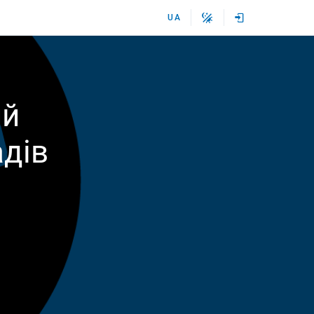
UA
ий
адів