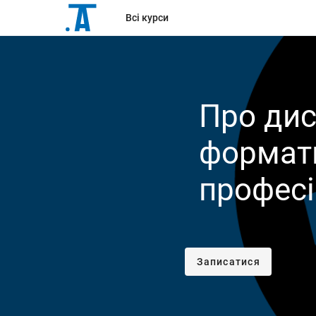
Всі курси
Про дис
формати
професі
Записатися