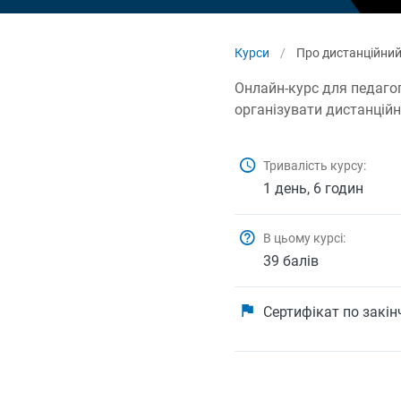
Курси
/
Про дистанційний
Онлайн-курс для педагогі
організувати дистанцій
Тривалість курсу:
1 день, 6 годин
В цьому курсі:
39 балів
Сертифікат по закі