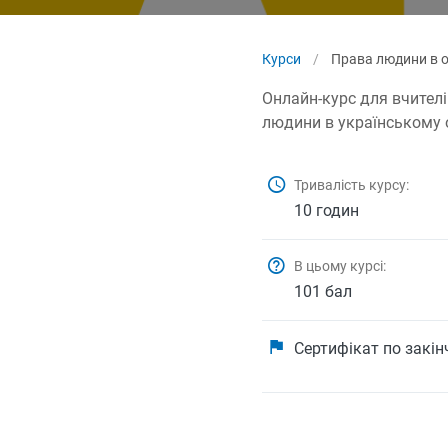
Курси
/
Права людини в о
Онлайн-курс для вчителів
людини в українському о
Тривалість курсу:
10 годин
В цьому курсі:
101 бал
Сертифікат по закі