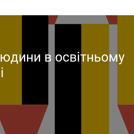
юдини в освітньому
і