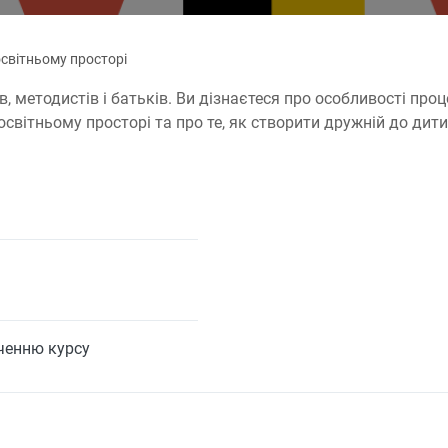
світньому просторі
, методистів і батьків. Ви дізнаєтеся про особливості про
світньому просторі та про те, як створити дружній до дит
нченню курсу