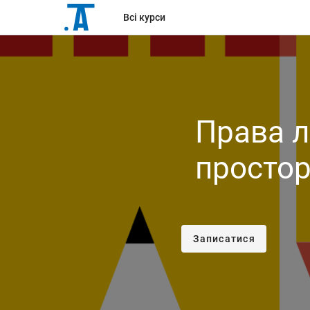
Всі курси
Права л
простор
Записатися