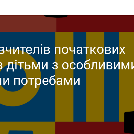
вчителів початкових
із дітьми з особливим
ми потребами