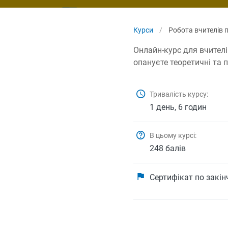
Курси
/
Робота вчителів 
Онлайн-курс для вчителі
опануєте теоретичні та 
Тривалість курсу:
1 день, 6 годин
В цьому курсі:
248 балів
Сертифікат по закі