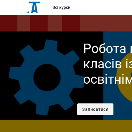
Всі курси
Робота 
класів 
освітні
Записатися