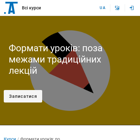
Всі курси
UA
Формати уроків: поза
межами традиційних
лекцій
Записатися
Курси
Формати уроків: поза межами традиційних лекцій