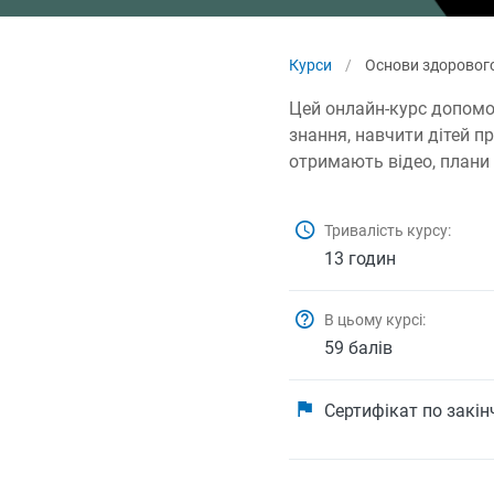
Курси
/
Основи здорового
Цей онлайн-курс допомож
знання, навчити дітей п
отримають відео, плани 
Тривалість курсу:
13 годин
В цьому курсі:
59 балів
Сертифікат по закі