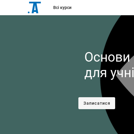
Всі курси
Основи 
для учн
Записатися