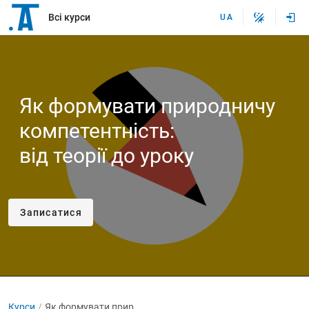
Всі курси
UA
Як формувати природничу
компетентність:
від теорії до уроку
Записатися
Курси
Як формувати природничу компетентність: від теорії до уроку